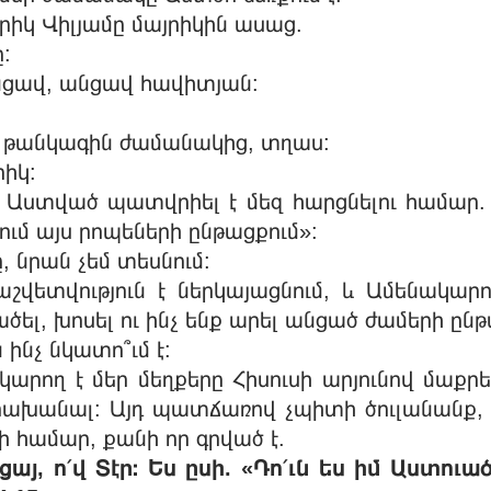
իկ Վիլյամը մայրիկին ասաց.
ը:
անցավ, անցավ հավիտյան:
ր թանկագին ժամանակից, տղաս:
րիկ:
 Աստված պատվրիել է մեզ հարցնելու համար. «Ի
ծում այս րոպեների ընթացքում»:
, նրան չեմ տեսնում:
վետվություն է ներկայացնում, և Ամենակար
ածել, խոսել ու ինչ ենք արել անցած ժամերի ընթ
ինչ նկատո՞ւմ է:
արող է մեր մեղքերը Հիսուսի արյունով մաքր
րախանալ: Այդ պատճառով չպիտի ծուլանանք,
ի համար, քանի որ գրված է.
յ, ո՛վ Տէր։ Ես ըսի. «Դո՛ւն ես իմ Աստուա