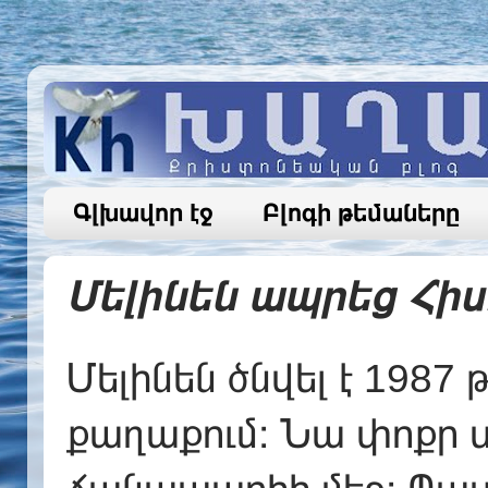
Գլխավոր էջ
Բլոգի թեմաները
Մելինեն ապրեց Հիսո
Մելինեն ծնվել է 198
քաղաքում։ Նա փոքր տ