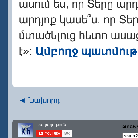
ասում ես, որ Տերը ար
արդյոք կասե՞ս, որ Տե
մտածելուց հետո ասաց․
է»։
Ամբողջ պատմութ
◄ Նախորդ
ԲԼՈԳԻ