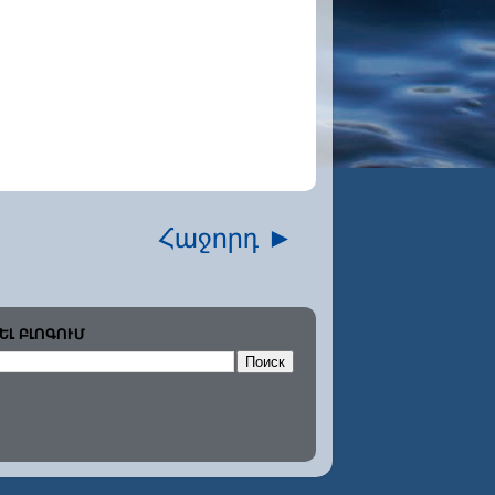
Հաջորդ ►
ԵԼ ԲԼՈԳՈՒՄ