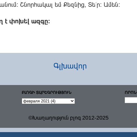
նում: Շնորհակալ եմ Քեզնից, Տե՛ր: Ամեն:
 է փոխել ազգը:
Գլխավոր
ԲԼՈԳԻ ՏԱՐԵԳՐՈՒԹՅՈՒՆ
ՈՐՈՆ
©Խաղաղություն բլոգ 2012-2025