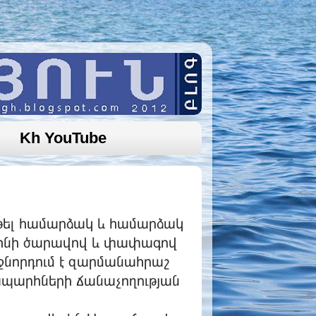
Kh YouTube
ոթել համարձակ և համարձակ
ծ լինի ծարավով և փափագով
աջնորդում է զարմանահրաշ
ապարհների ճանաչողության