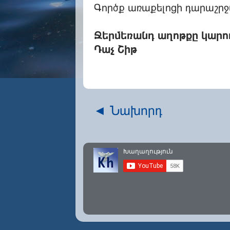
Գործք առաքելոցի դարաշրջա
Ջերմեռանդ աղոթքը կարող
Դաչ Շիթ
◄ Նախորդ