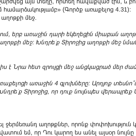
րժվեց այն տեղը, որտեղ հավաքված էին, և բոլո
մ համարձակությամբ» (Գործք առաքելոց 4.31):
 աղոթքի մեջ.
վում, երբ առաջին դարի եկեղեցին միաբան աղոթու
աղոթքի մեջ: Խնդրե՛ք Տիրոջից աղոթքի մեջ նմա
ս է Նրա հետ զրույցի մեջ անցկացրած մեր ժա
աքելոցի առաջին 4 գլուխները: Արդյոք տեսնո՞ւմ
Խնդրե՛ք Տիրոջից, որ դուք նույնպես վերապրեք Ս
թել ջերմեռանդ աղոթքներ, որոնք փոփոխություն
տում եմ, որ Դու կարող ես անել այսօր նույնը և