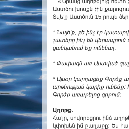
« Նրանց աղոթելուց հետո շա
Աստծու խոսքն էին քարոզու
Տվե՛ք Աստծուն 15 րոպե ձեր
* Նայե՛ք, թե ինչ էր կատար
շատերը ինչ են վերապրում 
ցանկանում եք ունենալ:
* Փափագն առ Աստված գալի
* Այսօր կարդացեք Գործք առ
արթնության կարիք ունենք: 
Գործք առաքելոց գրքում:
Աղոթք.
Հա՛յր, սովորեցրու ինձ աղո
կփոխեն իմ քաղաքը: Ես հավա