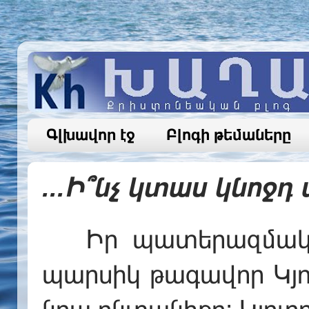
Գլխավոր էջ
Բլոգի թեմաները
...Ի՞նչ կտաս կնոջ
Իր պատերազմական
պարսիկ թագավոր Կյու