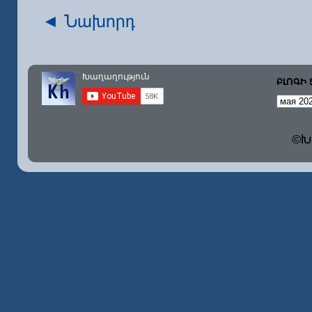
◄ Նախորդ
ԲԼՈԳԻ
©Խա