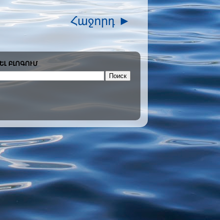
Հաջորդ ►
ԵԼ ԲԼՈԳՈՒՄ