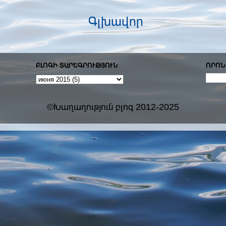
Գլխավոր
ԲԼՈԳԻ ՏԱՐԵԳՐՈՒԹՅՈՒՆ
ՈՐՈՆ
©Խաղաղություն բլոգ 2012-2025