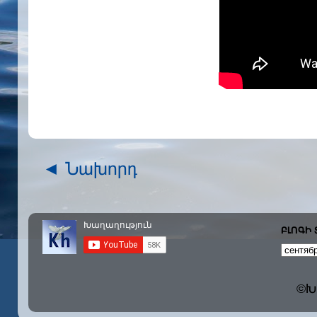
◄ Նախորդ
ԲԼՈԳԻ
©Խա