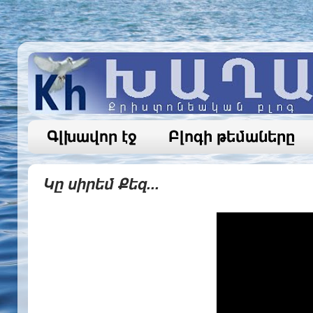
Գլխավոր էջ
Բլոգի թեմաները
Կը սիրեմ Քեզ...