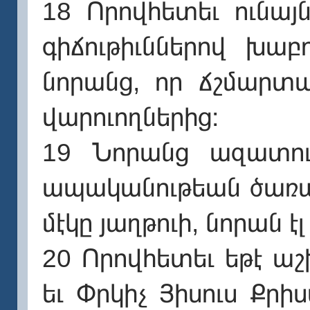
18 Որովհետեւ ունայ
գիճութիւններով խաբ
նորանց, որ ճշմարտա
վարուողներից։
19 Նորանց ազատութ
ապականութեան ծառան
մէկը յաղթուի, նորան էլ
20 Որովհետեւ եթէ աշ
եւ Փրկիչ Յիսուս Քր