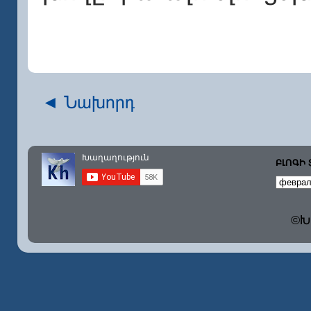
◄ Նախորդ
ԲԼՈԳԻ
©Խա