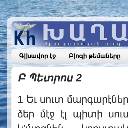
Գլխավոր էջ
Բլոգի թեմաները
Բ Պետրոս 2
1 Եւ սուտ մարգարէներ 
ձեր մէջ էլ պիտի սո