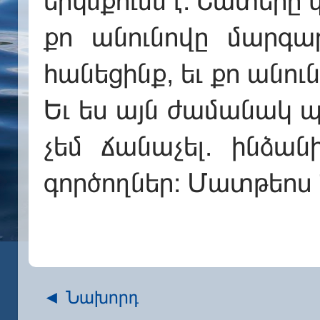
երկնքումն է։ Շատերը կ’
քո անունովը մարգար
հանեցինք, եւ քո անու
Եւ ես այն ժամանակ պ
չեմ ճանաչել. ինձան
գործողներ։ Մատթեոս 
◄ Նախորդ