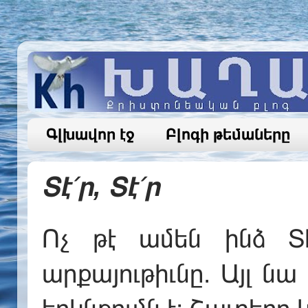
Գլխավոր էջ
Բլոգի թեմաները
Տէ՛ր, Տէ՛ր
Ոչ թէ ամեն ինձ Տէ
արքայութիւնը. Այլ նա