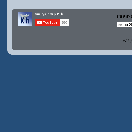
ԲԼՈԳԻ
©Խա