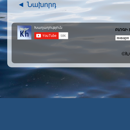
◄ Նախորդ
ԲԼՈԳԻ
©Խա