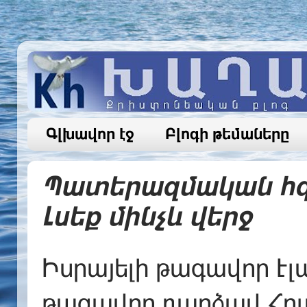
Գլխավոր էջ
Բլոգի թեմաները
Պատերազմական հզ
Լսեք մինչև վերջ
Իսրայելի թագավոր Էլ
թագավոր դարձավ Հու