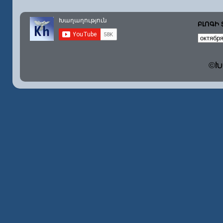
ԲԼՈԳԻ
©Խա