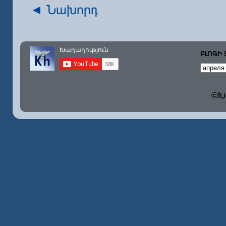
◄ Նախորդ
ԲԼՈԳԻ
©Խա