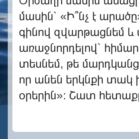
Ծիծաղի մասին ասացի.
մասին՝ «Ի՞նչ է արած
գինով զվարթացնեմ և
առաջնորդելով՝ հիմարո
տեսնեմ, թե մարդկանց 
որ անեն երկնքի տակ 
օրերին»։ Շատ հետաքր